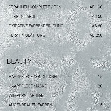
STRÄHNEN KOMPLETT / FÖN
AB 190
HERREN FARBE
AB 50
OXIDATIVE FARBENREINIGUNG
AB 60
KERATIN GLÄTTUNG
AB 250
BEAUTY
HAARPFLEGE CONDITIONER
15
HAARPFLEGE MASKE
20
WIMPERN FÄRBEN
15
AUGENBRAUEN FÄRBEN
15