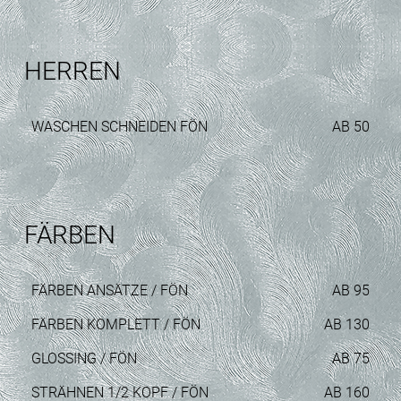
HERREN
WASCHEN SCHNEIDEN FÖN
AB 50
FÄRBEN
FÄRBEN ANSÄTZE / FÖN
AB 95
FÄRBEN KOMPLETT / FÖN
AB 130
GLOSSING / FÖN
AB 75
STRÄHNEN 1/2 KOPF / FÖN
AB 160