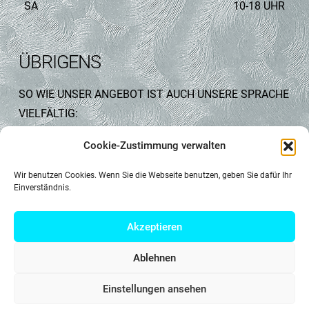
SA
10-18 UHR
ÜBRIGENS
SO WIE UNSER ANGEBOT IST AUCH UNSERE SPRACHE
VIELFÄLTIG:
Cookie-Zustimmung verwalten
WIR SPRECHEN DEUTSCH, ENGLISCH, FRANZÖSISCH,
RUSSISCH, TÜRKISCH UND UNGARISCH.
Wir benutzen Cookies. Wenn Sie die Webseite benutzen, geben Sie dafür Ihr
Einverständnis.
BITTE SPRECHEN SIE UNS AN!
Akzeptieren
Ablehnen
Einstellungen ansehen
IMPRESSUM
DATENSCHUTZ